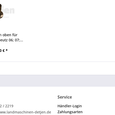
n oben für
utz 06; 07;...
0 € *
Service
2 / 2219
Händler-Login
Zahlungsarten
ww.landmaschinen-detjen.de