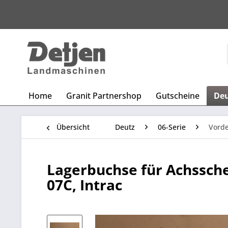
Home
Granit Partnershop
Gutscheine
De
Übersicht
Deutz
06-Serie
Vord
Lagerbuchse für Achssche
07C, Intrac