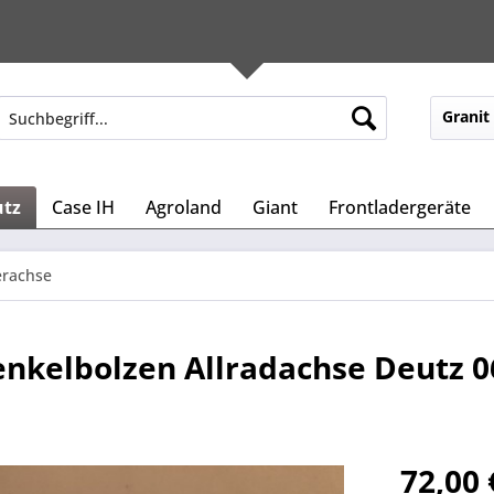
Granit
utz
Case IH
Agroland
Giant
Frontladergeräte
erachse
nkelbolzen Allradachse Deutz 06
72,00 