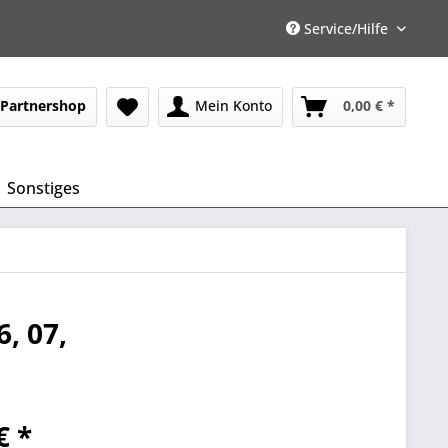
Service/Hilfe
Partnershop
Mein Konto
0,00 € *
Sonstiges
, 07,
€ *