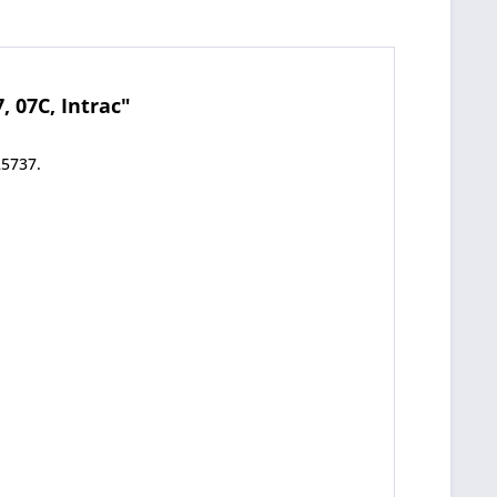
 07C, Intrac"
25737.