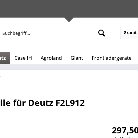
Granit
utz
Case IH
Agroland
Giant
Frontladergeräte
r
le für Deutz F2L912
297,50