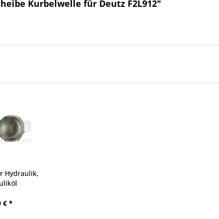
heibe Kurbelwelle für Deutz F2L912"
r Hydraulik,
liköl
 € *