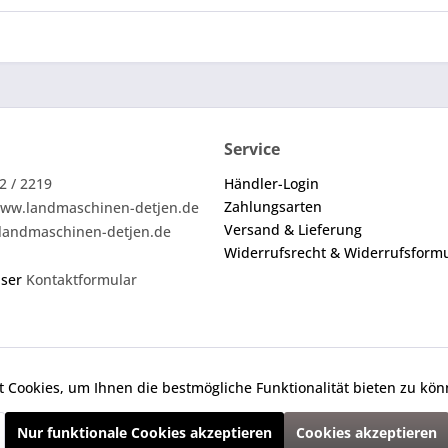
Service
2 / 2219
Händler-Login
Zahlungsarten
ww.landmaschinen-detjen.de
Versand & Lieferung
landmaschinen-detjen.de
Widerrufsrecht & Widerrufsform
nser
Kontaktformular
 Cookies, um Ihnen die bestmögliche Funktionalität bieten zu kö
ei den angebotenen Ersatzteilen um keine Originalteile. Die an
Nur funktionale Cookies akzeptieren
Cookies akzeptieren
zl. Mehrwertsteuer zzgl.
Versandkosten
und ggf. Nachnahmegebühren, wenn ni