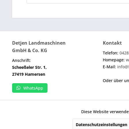
Detjen Landmaschinen
Kontakt
GmbH & Co. KG
Telefon:
0428
Homepage:
w
Anschrift:
E-Mail:
info@
Scheeßeler Str. 1,
27419 Hamersen
Oder über u
WhatsApp
Diese Website verwendet
Funktionale
Wenn nicht anders angegeben, handelt es sich b
Datenschutzeinstellungen
* Alle Preise inkl. geset