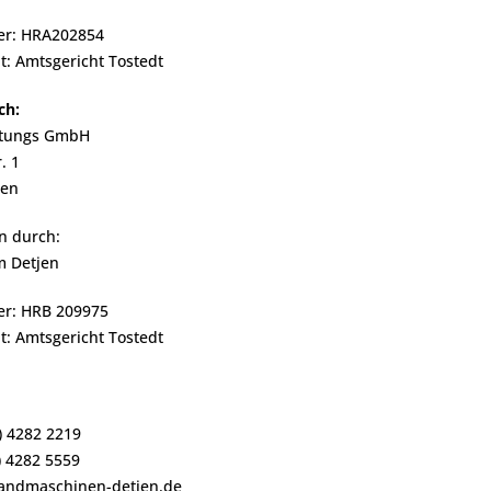
er: HRA202854
t: Amtsgericht Tostedt
ch:
ltungs GmbH
. 1
sen
en durch:
m Detjen
er: HRB 209975
t: Amtsgericht Tostedt
) 4282 2219
) 4282 5559
landmaschinen-detjen.de