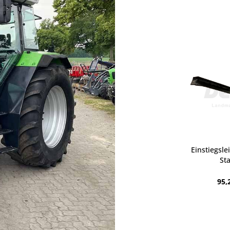
Einstiegsle
St
95,