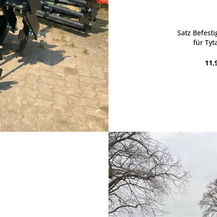
Satz Befest
für Tyt
11,