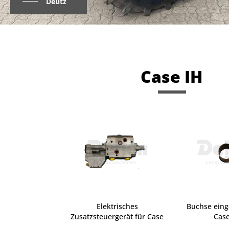
Deutz
Case IH
Elektrisches
Buchse eing
Zusatzsteuergerät für Case
Case
CVX,...