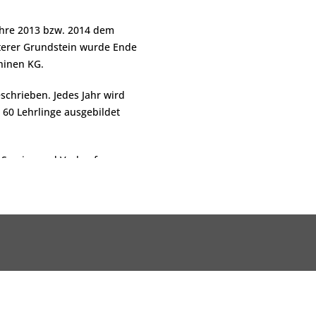
ahre 2013 bzw. 2014 dem
terer Grundstein wurde Ende
hinen KG.
chrieben. Jedes Jahr wird
 60 Lehrlinge ausgebildet
 Service und Verkauf von
 LKW-Transport,
hentliche TÜV-Abnahme, UVV-