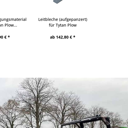
igungsmaterial
Leitbleche (aufgepanzert)
an Plow...
für Tytan Plow
90 € *
ab 142,80 € *