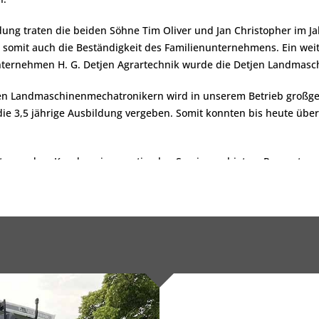
ung traten die beiden Söhne Tim Oliver und Jan Christopher im J
somit auch die Beständigkeit des Familienunternehmens. Ein wei
nternehmen H. G. Detjen Agrartechnik wurde die Detjen Landmasc
n Landmaschinenmechatronikern wird in unserem Betrieb großges
die 3,5 jährige Ausbildung vergeben. Somit konnten bis heute über
t man dem Kunden einen optimalen Service zu bieten: Reparatur ,
Ort-Werkstattservice durch drei vollausgestattete Service-Wagen,
Hydraulikschlauchservice, Ersatzteilservice Neu/Gebraucht, wöc