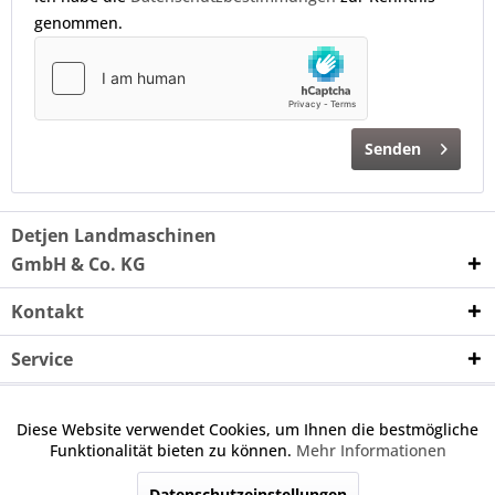
genommen.
Senden
Detjen Landmaschinen
GmbH & Co. KG
Kontakt
Service
Unternehmen
Diese Website verwendet Cookies, um Ihnen die bestmögliche
Aktiv
Funktionale
Funktionalität bieten zu können.
Mehr Informationen
Wenn nicht anders angegeben, handelt es sich bei den
angebotenen Ersatzteilen um keine Originalteile. Die
Datenschutzeinstellungen