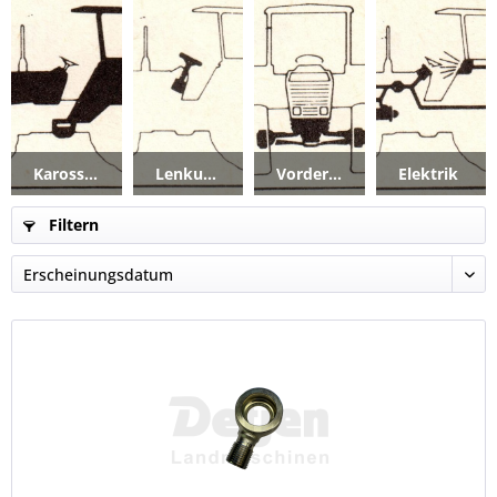
Karosserie_Kabine
Lenkung
Vorderachse
Elektrik
Filtern