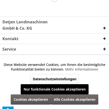
Detjen Landmaschinen
GmbH & Co. KG
Kontakt
Service
Unternehmen
Diese Website verwendet Cookies, um Ihnen die bestmögliche
Aktiv
Funktionale
Funktionalität bieten zu können.
Mehr Informationen
Wenn nicht anders angegeben, handelt es sich bei den
angebotenen Ersatzteilen um keine Originalteile. Die
Datenschutzeinstellungen
Inaktiv
Marketing
angegebene Nummer dient nur zu Vergleichszwecken.
Nur funktionale Cookies akzeptieren
Inaktiv
Tracking
* Alle Preise inkl. gesetzl. Mehrwertsteuer zzgl.
Versandkosten
und ggf.
Cookies akzeptieren
Alle Cookies akzeptieren
Nachnahmegebühren, wenn nicht anders beschrieben
Alle Rechte vorbehalten | Programmierung, Anpassung & Umsetzung