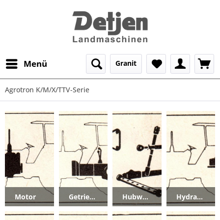
Menü
Granit
Agrotron K/M/X/TTV-Serie
Motor
Getriebe_Kupplung
Hubwerk_Zugvorrichtung_Frontheber+Zapfwelle
Hydraulik