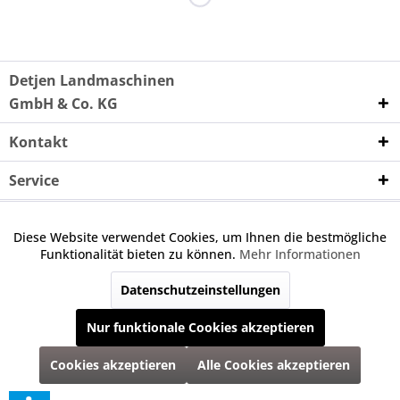
Detjen Landmaschinen
GmbH & Co. KG
Kontakt
Service
Unternehmen
Diese Website verwendet Cookies, um Ihnen die bestmögliche
Aktiv
Funktionale
Funktionalität bieten zu können.
Mehr Informationen
Wenn nicht anders angegeben, handelt es sich bei den
angebotenen Ersatzteilen um keine Originalteile. Die
Datenschutzeinstellungen
Inaktiv
Marketing
angegebene Nummer dient nur zu Vergleichszwecken.
Nur funktionale Cookies akzeptieren
Inaktiv
Tracking
* Alle Preise inkl. gesetzl. Mehrwertsteuer zzgl.
Versandkosten
und ggf.
Cookies akzeptieren
Alle Cookies akzeptieren
Nachnahmegebühren, wenn nicht anders beschrieben
Alle Rechte vorbehalten | Programmierung, Anpassung & Umsetzung