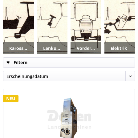
Karosserie_Kabine
Lenkung
Vorderachse
Elektrik
Filtern
NEU