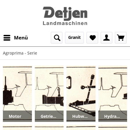
Menü
Granit
Agroprima - Serie
Motor
Getriebe_Kupplung
Hubwerk_Zugvorrichtung
Hydraulik