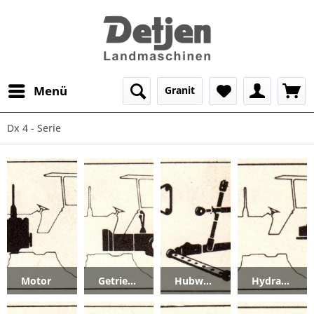
Menü
Granit
Dx 4 - Serie
Motor
Getriebe_Kupplung
Hubwerk_Zugvorrichtung
Hydraulik