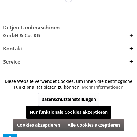
Detjen Landmaschinen
GmbH & Co. KG
Kontakt
Service
Unternehmen
Diese Website verwendet Cookies, um Ihnen die bestmögliche
Aktiv
Funktionale
Funktionalität bieten zu können.
Mehr Informationen
Wenn nicht anders angegeben, handelt es sich bei den
angebotenen Ersatzteilen um keine Originalteile. Die
Datenschutzeinstellungen
Inaktiv
Marketing
angegebene Nummer dient nur zu Vergleichszwecken.
Nur funktionale Cookies akzeptieren
Inaktiv
Tracking
* Alle Preise inkl. gesetzl. Mehrwertsteuer zzgl.
Versandkosten
und ggf.
Cookies akzeptieren
Alle Cookies akzeptieren
Nachnahmegebühren, wenn nicht anders beschrieben
Alle Rechte vorbehalten | Programmierung, Anpassung & Umsetzung