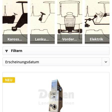
Karosserie_Kabine
Lenkung
Vorderachse
Elektrik
Filtern
NEU