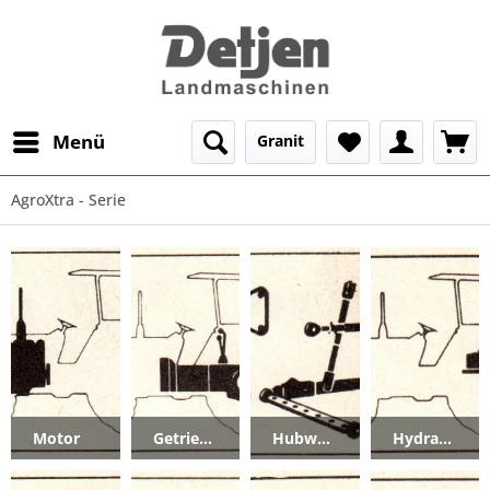
Menü
Granit
AgroXtra - Serie
Motor
Getriebe_Kupplung
Hubwerk_Zugvorrichtung
Hydraulik