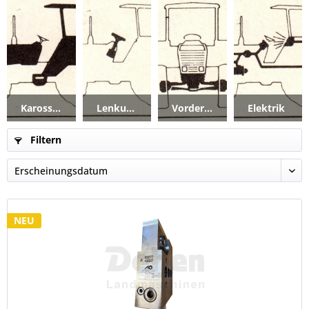
Karosserie_Kabine
Lenkung
Vorderachse
Elektrik
Filtern
NEU