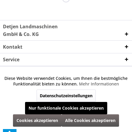
Detjen Landmaschinen
GmbH & Co. KG
Kontakt
Service
Unternehmen
Diese Website verwendet Cookies, um Ihnen die bestmögliche
Aktiv
Funktionale
Funktionalität bieten zu können.
Mehr Informationen
Wenn nicht anders angegeben, handelt es sich bei den
angebotenen Ersatzteilen um keine Originalteile. Die
Datenschutzeinstellungen
Inaktiv
Marketing
angegebene Nummer dient nur zu Vergleichszwecken.
Nur funktionale Cookies akzeptieren
Inaktiv
Tracking
* Alle Preise inkl. gesetzl. Mehrwertsteuer zzgl.
Versandkosten
und ggf.
Cookies akzeptieren
Alle Cookies akzeptieren
Nachnahmegebühren, wenn nicht anders beschrieben
Alle Rechte vorbehalten | Programmierung, Anpassung & Umsetzung