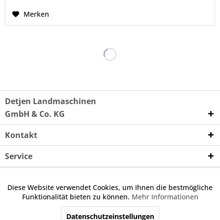
Merken
Detjen Landmaschinen
GmbH & Co. KG
Kontakt
Service
Unternehmen
Diese Website verwendet Cookies, um Ihnen die bestmögliche
Aktiv
Funktionale
Funktionalität bieten zu können.
Mehr Informationen
Wenn nicht anders angegeben, handelt es sich bei den
angebotenen Ersatzteilen um keine Originalteile. Die
Datenschutzeinstellungen
Inaktiv
Marketing