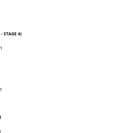
 - STAGE 4)
1
1
)
)