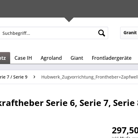
Granit
utz
Case IH
Agroland
Giant
Frontladergeräte
rie 7 / Serie 9
Hubwerk_Zugvorrichtung_Frontheber+Zapfwel
aftheber Serie 6, Serie 7, Serie 
297,50