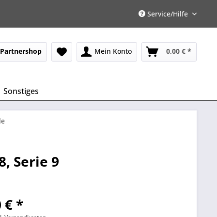
Service/Hilfe
Partnershop
Mein Konto
0,00 € *
Sonstiges
le
8, Serie 9
 € *