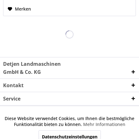
Merken
Detjen Landmaschinen
GmbH & Co. KG
Kontakt
Service
Unternehmen
Diese Website verwendet Cookies, um Ihnen die bestmögliche
Aktiv
Funktionale
Funktionalität bieten zu können.
Mehr Informationen
Wenn nicht anders angegeben, handelt es sich bei den
angebotenen Ersatzteilen um keine Originalteile. Die
Datenschutzeinstellungen
Inaktiv
Marketing