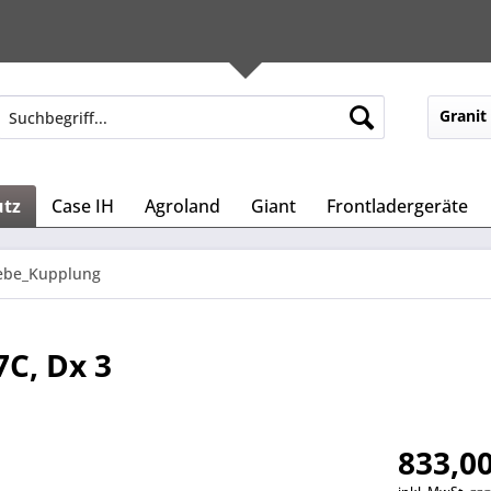
Granit
utz
Case IH
Agroland
Giant
Frontladergeräte
iebe_Kupplung
7C, Dx 3
833,00