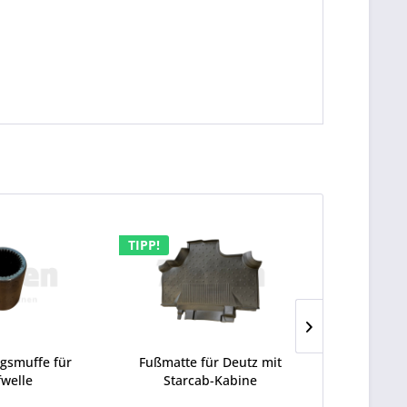
TIPP!
gsmuffe für
Fußmatte für Deutz mit
Ausrücker
welle
Starcab-Kabine
Deutz 