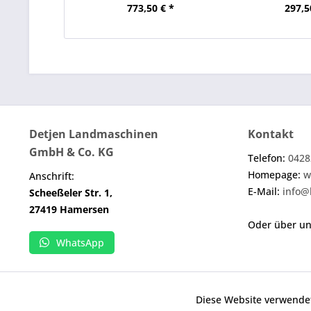
773,50 € *
297,5
Detjen Landmaschinen
Kontakt
GmbH & Co. KG
Telefon:
0428
Homepage:
w
Anschrift:
E-Mail:
info@
Scheeßeler Str. 1,
27419 Hamersen
Oder über u
WhatsApp
Diese Website verwendet
Funktionale
Wenn nicht anders angegeben, handelt es sich b