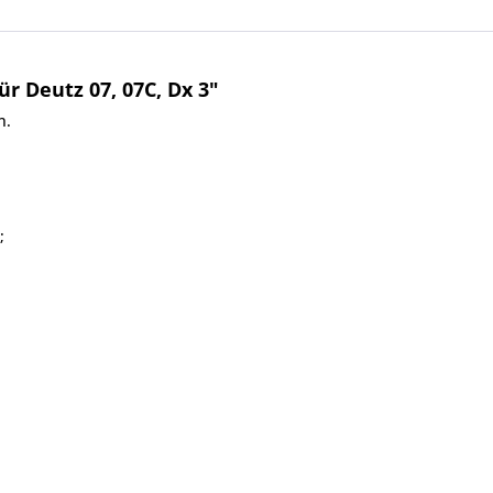
r Deutz 07, 07C, Dx 3"
n.
;