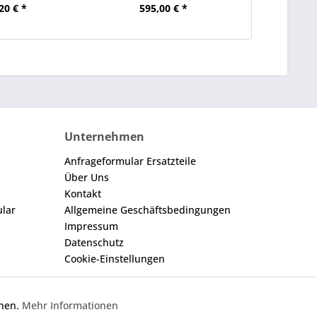
20 € *
595,00 € *
357
Unternehmen
Anfrageformular Ersatzteile
Über Uns
Kontakt
ular
Allgemeine Geschäftsbedingungen
Impressum
Datenschutz
Cookie-Einstellungen
nnen.
Mehr Informationen
Aktiv
gegebene Nummer dient nur zu Vergleichszwecken.