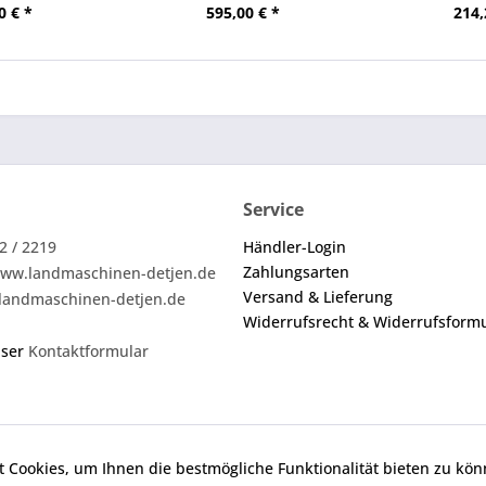
0 € *
595,00 € *
214,
Service
2 / 2219
Händler-Login
Zahlungsarten
ww.landmaschinen-detjen.de
Versand & Lieferung
landmaschinen-detjen.de
Widerrufsrecht & Widerrufsform
nser
Kontaktformular
 Cookies, um Ihnen die bestmögliche Funktionalität bieten zu kö
ei den angebotenen Ersatzteilen um keine Originalteile. Die an