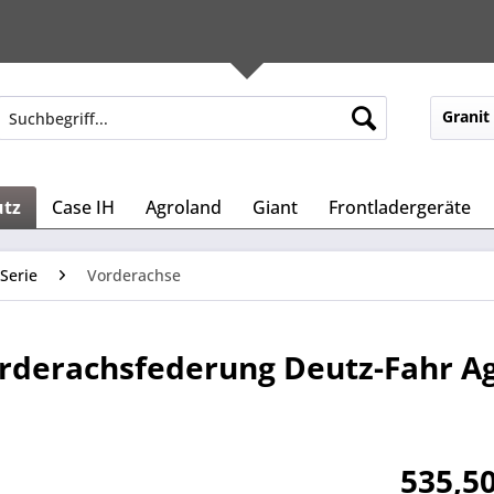
Granit
utz
Case IH
Agroland
Giant
Frontladergeräte
Serie
Vorderachse
orderachsfederung Deutz-Fahr A
.
535,50