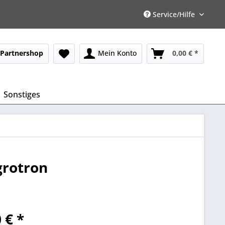
Service/Hilfe
Partnershop
Mein Konto
0,00 € *
Sonstiges
grotron
 € *