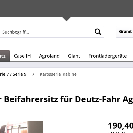
Granit
utz
Case IH
Agroland
Giant
Frontladergeräte
rie 7 / Serie 9
Karosserie_Kabine
 Beifahrersitz für Deutz-Fahr A
190,40