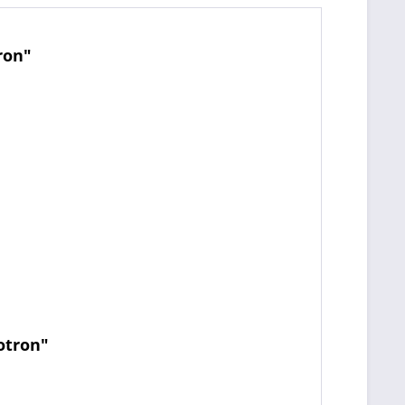
ron"
otron"