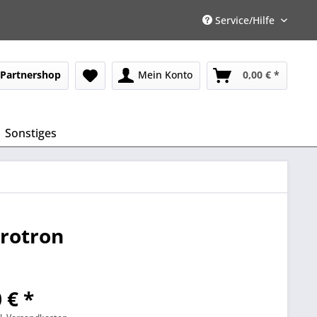
Service/Hilfe
Partnershop
Mein Konto
0,00 € *
Sonstiges
grotron
 € *