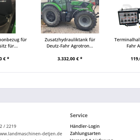
honbezug für
Zusatzhydrauliktank für
Terminalhal
itz für...
Deutz-Fahr Agrotron...
Fahr 
0 € *
3.332,00 € *
119,
Service
2 / 2219
Händler-Login
Zahlungsarten
ww.landmaschinen-detjen.de