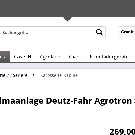
Granit
utz
Case IH
Agroland
Giant
Frontladergeräte
rie 7 / Serie 9
Karosserie_Kabine
limaanlage Deutz-Fahr Agrotron 
269,00