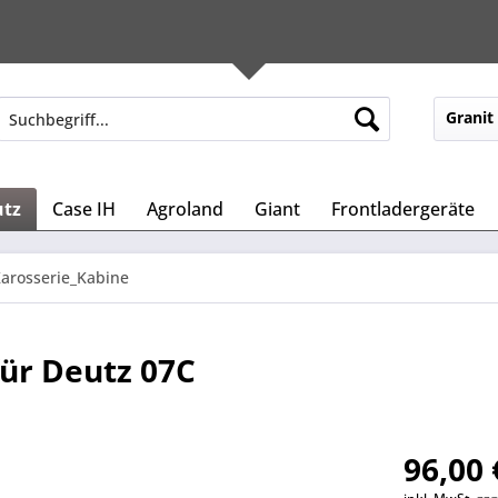
Granit
utz
Case IH
Agroland
Giant
Frontladergeräte
arosserie_Kabine
für Deutz 07C
96,00 