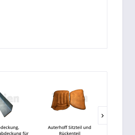
bdeckung,
Auterhoff Sitzteil und
Dichtung 
abdeckung für
Rückenteil
links/r