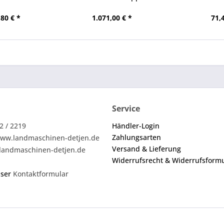
Deu
80 € *
1.071,00 € *
71,
Service
2 / 2219
Händler-Login
Zahlungsarten
ww.landmaschinen-detjen.de
Versand & Lieferung
landmaschinen-detjen.de
Widerrufsrecht & Widerrufsform
nser
Kontaktformular