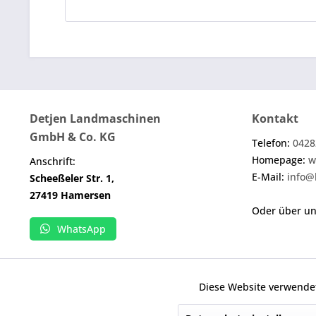
Detjen Landmaschinen
Kontakt
GmbH & Co. KG
Telefon:
0428
Homepage:
w
Anschrift:
E-Mail:
info@
Scheeßeler Str. 1,
27419 Hamersen
Oder über u
WhatsApp
Diese Website verwendet
Funktionale
Wenn nicht anders angegeben, handelt es sich b