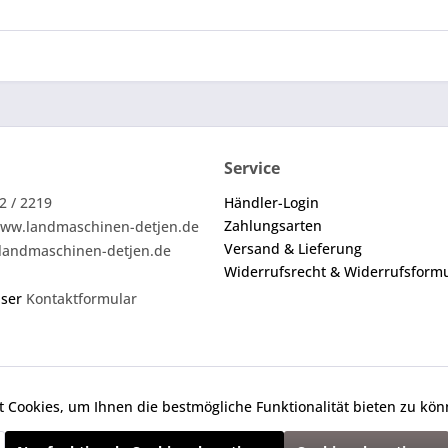
Service
2 / 2219
Händler-Login
Zahlungsarten
ww.landmaschinen-detjen.de
Versand & Lieferung
landmaschinen-detjen.de
Widerrufsrecht & Widerrufsform
nser
Kontaktformular
 Cookies, um Ihnen die bestmögliche Funktionalität bieten zu kö
ei den angebotenen Ersatzteilen um keine Originalteile. Die an