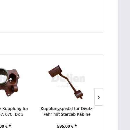
 Kupplung für
Kupplungspedal für Deutz-
Auspuff uml
07, 07C, Dx 3
Fahr mit Starcab Kabine
und 4-Zyl
00 € *
595,00 € *
535