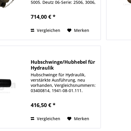
5005. Deutz 06-Serie: 2506, 3006,
4006, 4506, 5006, 5206, 5506,
6206. Deutz 07-Serie: 2807, 3607,
714,00 € *
4007, 4507, 4807, 5207, 6207,
6507. Alle Angaben ohne...
Vergleichen
Merken
Hubschwinge/Hubhebel für
Hydraulik
Hubschwinge für Hydraulik,
verstärkte Ausführung, neu
vorhanden, Vergleichsnummern:
03400814, 1941-08-01.111.
Passend für: D-Serie: D25; D30;
D40. 05-Serie: 2505; 3005; 4005.
416,50 € *
Länge: ca. 175mm.
Außendurchmesser: 75mm.
Innendurchmesser:...
Vergleichen
Merken