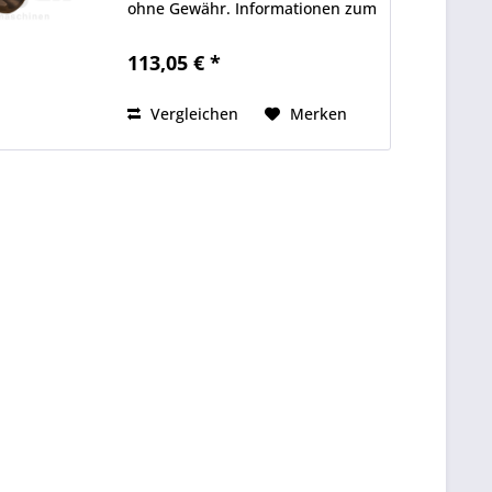
ohne Gewähr. Informationen zum
Hersteller: Detjen
Landmaschinen GmbH & Co. KG
113,05 € *
Scheeßeler Str. 1, 27419
Hamersen E-Mail:...
Vergleichen
Merken