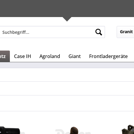
Granit
utz
Case IH
Agroland
Giant
Frontladergeräte