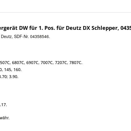
gerät DW für 1. Pos. für Deutz DX Schlepper, 043
al Deutz, SDF-Nr. 04358546.
6507C, 6807C, 6907C, 7007C, 7207C, 7807C.
0, 145, 160.
3.70; 3.90.
.17.
währ.