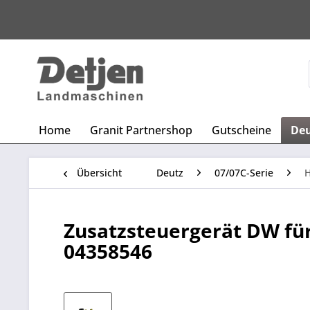
Home
Granit Partnershop
Gutscheine
De
Übersicht
Deutz
07/07C-Serie
H
Zusatzsteuergerät DW für 
04358546