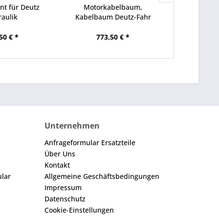
t für Deutz
Motorkabelbaum,
Einstiegsl
aulik
Kabelbaum Deutz-Fahr
St
Agroprima,...
50 € *
773,50 € *
95
Unternehmen
Anfrageformular Ersatzteile
Über Uns
Kontakt
ular
Allgemeine Geschäftsbedingungen
Impressum
Datenschutz
Cookie-Einstellungen