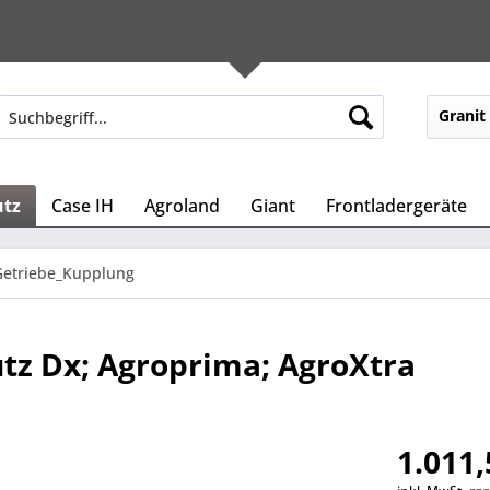
Granit
utz
Case IH
Agroland
Giant
Frontladergeräte
Getriebe_Kupplung
tz Dx; Agroprima; AgroXtra
1.011,