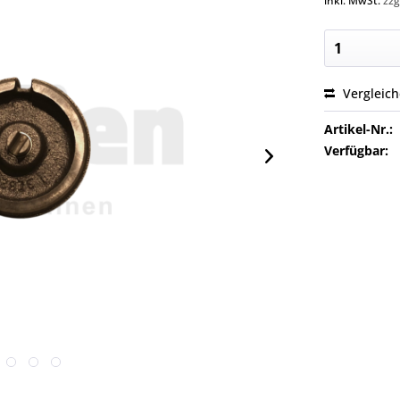
inkl. MwSt.
zzg
Vergleic
Artikel-Nr.:
Verfügbar: