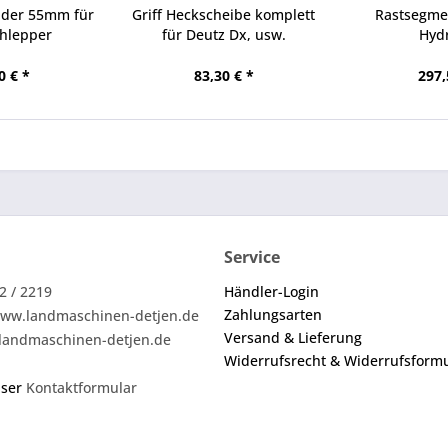
nder 55mm für
Griff Heckscheibe komplett
Rastsegmen
chlepper
für Deutz Dx, usw.
Hydr
0 € *
83,30 € *
297,
Service
2 / 2219
Händler-Login
Zahlungsarten
ww.landmaschinen-detjen.de
Versand & Lieferung
landmaschinen-detjen.de
Widerrufsrecht & Widerrufsform
nser
Kontaktformular