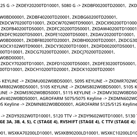
5125 G -> ZKDEY20200TD10001, 5080 G -> ZKDBF00200TD20001, Z
W0BD00001, ZKDBF40200TD20001, ZKDBG60200TD20001,
 ZKDCW70200TD10001, ZKDCW702W0TD90001, ZKDCX90200TD1000
 ZKDFB40200TD50001, ZKDFC20200TD50001, ZKDAW40200TD10001
ZKDFC90200TD50001, ZKDFE10200TD50001, ZKDAV20200TD10001,
W0BD00001, ZKDBF80200TD20001, ZKDBH00200TD20001, ZKDCG3
ZKDCX102W0TD90001, ZKDCY30200TD10001, ZKDFD00200TD50001,
200TD10001, ZKDCG70200TD20001, ZKDCJ70200TD20001,
2W0BD00001,
 ZKDCY70200TD10001, ZKDFD10200TD50001, ZKDFE30200TD50001
200TD10001, ZKDCH10200TD20001, ZKDCK10200TD20001
 KEYLINE -> ZKDMU002W0BD50001, 5095 KEYLINE -> ZKDMR702W0B
MR802W0BD50001, 5105 KEYLINE -> ZKDMS802W0BD50001, 5105 
INE -> ZKDMS902W0BD50001, 5115 KEYLINE -> ZKDMV302W0BD5000
MV402W0BD50001, AGROFARM 5075/5075 Keyline -> ZKDMN602W0B
 Keyline -> ZKDMN802W0BD00001, AGROFARM 5125/5125 Keylin
 -> ZKDY9202W0TD10001, 5120 TTV -> ZKDY9602W0TD10001, 5130
GE 3A, 3B, 4, 5), C (STAGE 4), RVSHIFT (STAGE 4), C TTV (STAGE 4):
001, WSXKA70200LD10001, WSXKB90200LD10001, WSXKC10200LD1