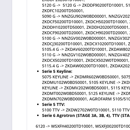
5120 G -> 5120 G -> ZKDDF90200TD10001, 
ZKDFC10200TD50001,
5090 G -> NNZGU902W0BD00001, NNZGV202
ZKDCF50200TD10001, ZKDCH50200TD10001,
ZKDDH10200TD50001, ZKDDH20200TD50001,
ZKDCF90200TD20001, ZKDCH90200TD20001, 
5100 G -> NNZGV002W0BD00001, NNZGV302
ZKDCJ30200TD10001, ZKDCX10200TD10001, 
5105.4 G -> ZKDAV60200TD10001, ZKDAW80
5110 G -> NNZGV102W0BD00001, NNZGV40
ZKDCX50200TD10001, ZKDCX502W0TD90001,
5115.4 G -> ZKDAW00200TD10001, ZKDAX20
Serie 5 Keyline:
5075 KEYLINE -> ZKDMR602W0BD50001, 5075
ZKDMU102W0BD50001, 5105 KEYLINE -> ZKD
KEYLINE -> ZKDMV202W0BD50001, 5115 KEYL
ZKDMT002W0BD50001, 5125 KEYLINE -> ZKD
ZKDMN702W0BD00001, AGROFARM 5105/5105
Serie 5 TTV:
5100 TTV -> ZKDW2702W0TD10001, 5110 TTV
Serie 6 Agrotron (STAGE 3A, 3B, 4), TTV (STA
6120 -> WSXFH40200TD10001, WSXFJ00200TD10