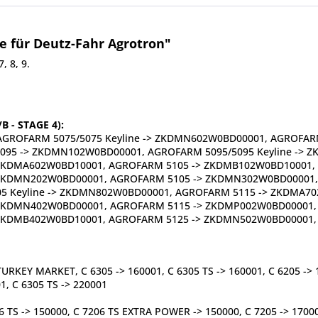
e für Deutz-Fahr Agrotron"
, 8, 9.
 - STAGE 4):
GROFARM 5075/5075 Keyline -> ZKDMN602W0BD00001, AGROFA
095 -> ZKDMN102W0BD00001, AGROFARM 5095/5095 Keyline -> 
ZKDMA602W0BD10001, AGROFARM 5105 -> ZKDMB102W0BD10001, 
ZKDMN202W0BD00001, AGROFARM 5105 -> ZKDMN302W0BD00001,
 Keyline -> ZKDMN802W0BD00001, AGROFARM 5115 -> ZKDMA70
ZKDMN402W0BD00001, AGROFARM 5115 -> ZKDMP002W0BD00001, 
KDMB402W0BD10001, AGROFARM 5125 -> ZKDMN502W0BD00001, A
 TURKEY MARKET, C 6305 -> 160001, C 6305 TS -> 160001, C 6205 -> 1
1, C 6305 TS -> 220001
06 TS -> 150000, C 7206 TS EXTRA POWER -> 150000, C 7205 -> 17000