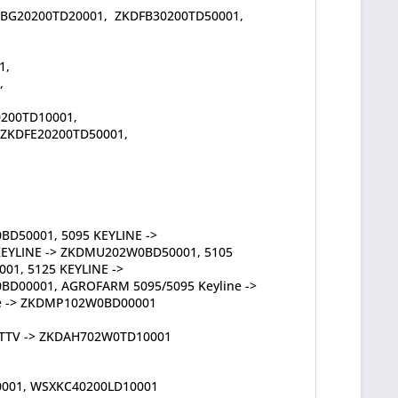
KDBG20200TD20001, ZKDFB30200TD50001,
1,
,
0200TD10001,
 ZKDFE20200TD50001,
,
D50001, 5095 KEYLINE ->
KEYLINE -> ZKDMU202W0BD50001, 5105
1, 5125 KEYLINE ->
D00001, AGROFARM 5095/5095 Keyline ->
e -> ZKDMP102W0BD00001
 TTV -> ZKDAH702W0TD10001
0001, WSXKC40200LD10001