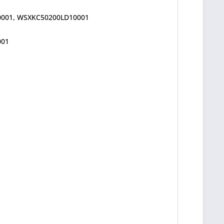
0001, WSXKC50200LD10001
001