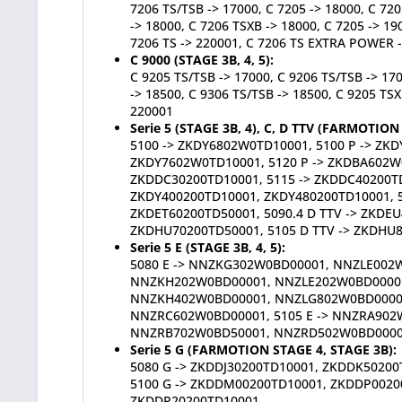
7206 TS/TSB -> 17000, C 7205 -> 18000, C 72
-> 18000, C 7206 TSXB -> 18000, C 7205 -> 19
7206 TS -> 220001, C 7206 TS EXTRA POWER -
C 9000 (STAGE 3B, 4, 5):
C 9205 TS/TSB -> 17000, C 9206 TS/TSB -> 170
-> 18500, C 9306 TS/TSB -> 18500, C 9205 TSX
220001
Serie 5 (STAGE 3B, 4), C, D TTV (FARMOTION
5100 -> ZKDY6802W0TD10001, 5100 P -> ZK
ZKDY7602W0TD10001, 5120 P -> ZKDBA602W
ZKDDC30200TD10001, 5115 -> ZKDDC40200TD
ZKDY400200TD10001, ZKDY480200TD10001, 51
ZKDET60200TD50001, 5090.4 D TTV -> ZKDEU
ZKDHU70200TD50001, 5105 D TTV -> ZKDHU8
Serie 5 E (STAGE 3B, 4, 5):
5080 E -> NNZKG302W0BD00001, NNZLE002W
NNZKH202W0BD00001, NNZLE202W0BD00001,
NNZKH402W0BD00001, NNZLG802W0BD00001,
NNZRC602W0BD00001, 5105 E -> NNZRA902
NNZRB702W0BD50001, NNZRD502W0BD00001
Serie 5 G (FARMOTION STAGE 4, STAGE 3B)
5080 G -> ZKDDJ30200TD10001, ZKDDK5020
5100 G -> ZKDDM00200TD10001, ZKDDP0020
ZKDDP20200TD10001,