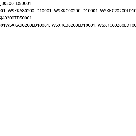
J30200TD50001
001, WSXKA80200LD10001, WSXKC00200LD10001, WSXKC20200LD1
J40200TD50001
0001WSXKA90200LD10001, WSXKC30200LD10001, WSXKC60200LD10