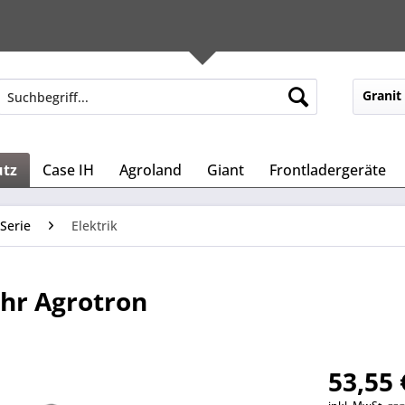
Granit
utz
Case IH
Agroland
Giant
Frontladergeräte
Serie
Elektrik
ahr Agrotron
53,55 