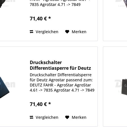
7835 AgroStar 4.71 -> 7849
AgroStar 6.11 -> 7837 AgroStar
6.21 -> 7838 AgroStar 6.31 -> 7839
71,40 € *
AgroStar 6.61 -> 7841 DEUTZ
FAHR - AgroStar Freisicht...
Vergleichen
Merken
Druckschalter
Differentiasperre für Deutz
Agrostar
Druckschalter Differentialsperre
für Deutz Agrostar passend zum:
DEUTZ FAHR - AgroStar AgroStar
4.61 -> 7835 AgroStar 4.71 -> 7849
AgroStar 6.11 -> 7837 AgroStar
6.21 -> 7838 AgroStar 6.31 -> 7839
71,40 € *
AgroStar 6.61 -> 7841 DEUTZ
FAHR -...
Vergleichen
Merken