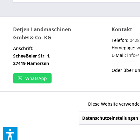
Detjen Landmaschinen
Kontakt
GmbH & Co. KG
Telefon:
0428
Homepage:
w
Anschrift:
E-Mail:
info@
Scheeßeler Str. 1,
27419 Hamersen
Oder über u
WhatsApp
Diese Website verwendet
Funktionale
Wenn nicht anders angegeben, handelt es sich b
Datenschutzeinstellungen
* Alle Preise inkl. geset
Marketing
Alle Rechte