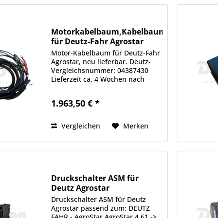
Motorkabelbaum,Kabelbaum
für Deutz-Fahr Agrostar
Motor-Kabelbaum für Deutz-Fahr
Agrostar, neu lieferbar. Deutz-
Vergleichsnummer: 04387430
Lieferzeit ca. 4 Wochen nach
Bestellung Passend für: DEUTZ
FAHR - AgroStar AgroStar 4.61 ->
1.963,50 € *
7835 AgroStar 4.71 -> 7849
AgroStar 6.11 -> 7837...
Vergleichen
Merken
Druckschalter ASM für
Deutz Agrostar
Druckschalter ASM für Deutz
Agrostar passend zum: DEUTZ
FAHR - AgroStar AgroStar 4.61 ->