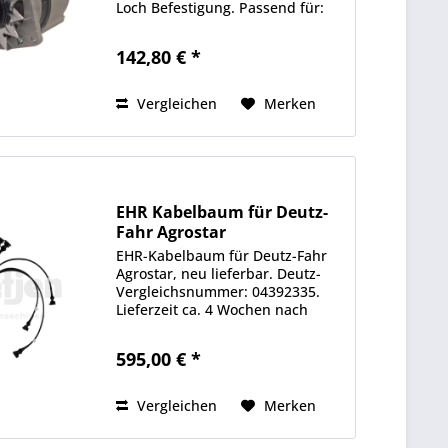
Loch Befestigung. Passend für:
DEUTZ FAHR - Agrocompact 3.xx
AgroCompact 3.30 V/F -> 7939 /
142,80 € *
7940 AGROCOMPACT 3.50 S ->
7946 / 7947 AgroCompact 3.50...
Vergleichen
Merken
EHR Kabelbaum für Deutz-
Fahr Agrostar
EHR-Kabelbaum für Deutz-Fahr
Agrostar, neu lieferbar. Deutz-
Vergleichsnummer: 04392335.
Lieferzeit ca. 4 Wochen nach
Bestellung Passend für: DEUTZ
FAHR - AgroPrima DEUTZ FAHR -
595,00 € *
AgroStar DEUTZ FAHR - AgroStar
Freisicht DEUTZ FAHR -...
Vergleichen
Merken