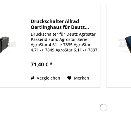
Druckschalter Allrad
Oertlinghaus für Deutz...
Druckschalter für Deutz Agrostar
Passend zum: Agrostar-Serie:
AgroStar 4.61 -> 7835 AgroStar
4.71 -> 7849 AgroStar 6.11 -> 7837
AgroStar 6.21 -> 7838 AgroStar
6.31 -> 7839 AgroStar 6.61 -> 7841
71,40 € *
AgroStar Freisicht-Serie:
AgroStar...
Vergleichen
Merken