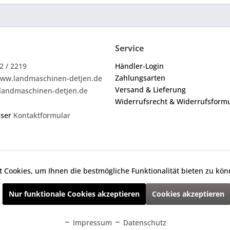
Service
2 / 2219
Händler-Login
Zahlungsarten
ww.landmaschinen-detjen.de
Versand & Lieferung
landmaschinen-detjen.de
Widerrufsrecht & Widerrufsform
nser
Kontaktformular
 Cookies, um Ihnen die bestmögliche Funktionalität bieten zu kö
ei den angebotenen Ersatzteilen um keine Originalteile. Die an
Nur funktionale Cookies akzeptieren
Cookies akzeptieren
zl. Mehrwertsteuer zzgl.
Versandkosten
und ggf. Nachnahmegebühren, wenn ni
Impressum
Datenschutz
 vorbehalten | Programmierung, Anpassung & Umsetzung
Agentur für Inter