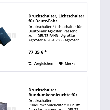
Druckschalter, Lichtschalter
für Deutz-Fahr...
Druckschalter / Lichtschalter für
Deutz-Fahr Agrostar: Passend
zum: DEUTZ FAHR - AgroStar
AgroStar 4.61 -> 7835 AgroStar
4.71 -> 7849 AgroStar 6.11 -> 7837
AgroStar 6.21 -> 7838 AgroStar
77,35 € *
6.31 -> 7839 AgroStar 6.61 -> 7841
DEUTZ FAHR -...
Vergleichen
Merken
Druckschalter
Rundumkennleuchte für
Deutz Agrostar
Druckschalter
Rundumkennleuchte für Deutz
Agrostar passend zum: DEUTZ