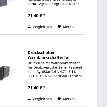
FAHR - AgroStar AgroStar 4.61 ->
7835 AgroStar 4.71 -> 7849
AgroStar 6.11 -> 7837 AgroStar
71,40 € *
6.21 -> 7838 AgroStar 6.31 -> 7839
AgroStar 6.61 -> 7841 DEUTZ
FAHR -...
Vergleichen
Merken
Druckschalter
Warnblinkschalter für
Deutz-Agrostar
Druckschalter Warnbinkschalter
für Deutz-Agrostar Serie. Passend
zum: AgroStar 4.61, 4.71, 6.11,
6.21, 6.31, 6.61; AgroStar Freisicht
4.68, 4.78, 6.08, 6.28, 6.38; TG
6.71, 6.81. Alle Angaben ohne
71,40 € *
Gewähr. Informationen zum
Hersteller:...
Vergleichen
Merken