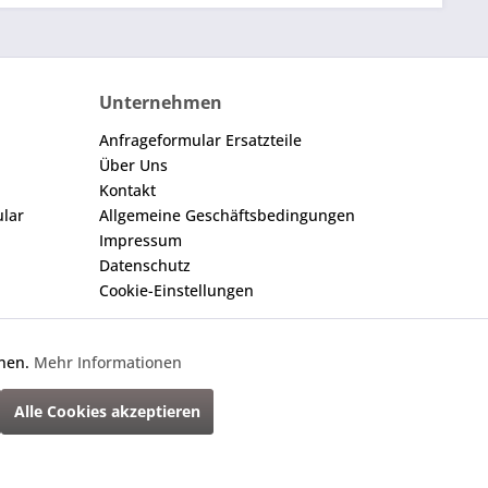
Unternehmen
Anfrageformular Ersatzteile
Über Uns
Kontakt
ular
Allgemeine Geschäftsbedingungen
Impressum
Datenschutz
Cookie-Einstellungen
nnen.
Mehr Informationen
Aktiv
gegebene Nummer dient nur zu Vergleichszwecken.
Alle Cookies akzeptieren
cht anders beschrieben
Inaktiv
net-Erfolg.de