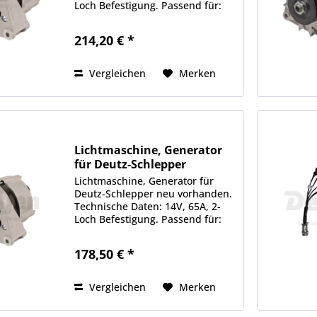
Loch Befestigung. Passend für:
Dx-Alt-Serie: 80, 85, 86, 90, 92,
110, 120, 145, 160. Dx 4-Serie:
214,20 € *
4.10, 4.30, 4.50, 4.70. Dx 6-Serie:
6.05, 6.10,...
Vergleichen
Merken
Lichtmaschine, Generator
für Deutz-Schlepper
Lichtmaschine, Generator für
Deutz-Schlepper neu vorhanden.
Technische Daten: 14V, 65A, 2-
Loch Befestigung. Passend für:
DEUTZ FAHR - Agrocompact 3.xx
AgroCompact 3.30 V/F -> 7939 /
178,50 € *
7940 AGROCOMPACT 3.50 S ->
7946 / 7947 AgroCompact 3.50...
Vergleichen
Merken