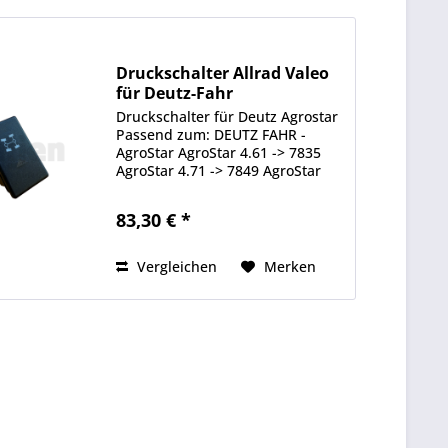
Druckschalter Allrad Valeo
für Deutz-Fahr
Druckschalter für Deutz Agrostar
Passend zum: DEUTZ FAHR -
AgroStar AgroStar 4.61 -> 7835
AgroStar 4.71 -> 7849 AgroStar
6.11 -> 7837 AgroStar 6.21 -> 7838
AgroStar 6.31 -> 7839 AgroStar
83,30 € *
6.61 -> 7841 DEUTZ FAHR -
AgroStar Freisicht...
Vergleichen
Merken