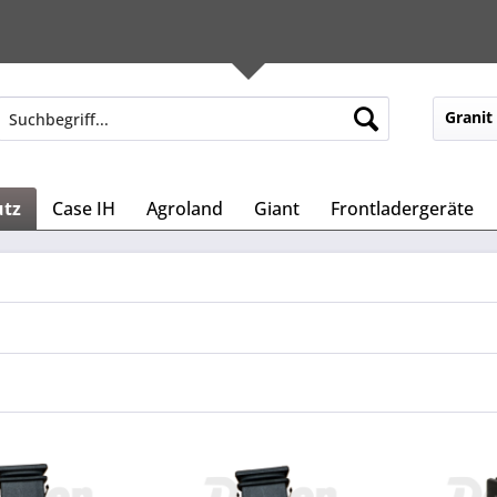
Granit
utz
Case IH
Agroland
Giant
Frontladergeräte