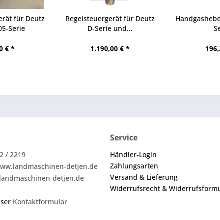
rät für Deutz
Regelsteuergerät für Deutz
Handgashebel
05-Serie
D-Serie und...
S
0 € *
1.190,00 € *
196,
Service
2 / 2219
Händler-Login
Zahlungsarten
ww.landmaschinen-detjen.de
Versand & Lieferung
landmaschinen-detjen.de
Widerrufsrecht & Widerrufsform
nser
Kontaktformular