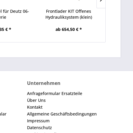
 für Deutz 06-
Frontlader KIT Offenes
Anhängekupp
erie
Hydrauliksystem (klein)
06-Serie 
35 € *
ab 654,50 € *
773
Unternehmen
Anfrageformular Ersatzteile
Über Uns
Kontakt
ular
Allgemeine Geschäftsbedingungen
Impressum
Datenschutz