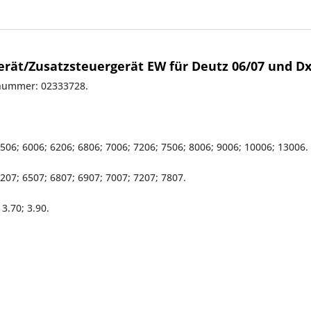
ät/Zusatzsteuergerät EW für Deutz 06/07 und Dx 
snummer: 02333728.
5506; 6006; 6206; 6806; 7006; 7206; 7506; 8006; 9006; 10006; 13006.
6207; 6507; 6807; 6907; 7007; 7207; 7807.
 3.70; 3.90.