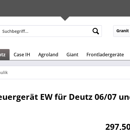
Granit
utz
Case IH
Agroland
Giant
Frontladergeräte
ulik
uergerät EW für Deutz 06/07 un
297,50