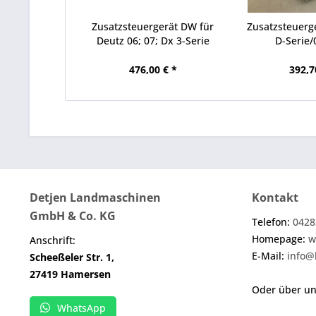
Zusatzsteuergerät DW für
Zusatzsteuerge
Deutz 06; 07; Dx 3-Serie
D-Serie/
476,00 € *
392,7
Detjen Landmaschinen
Kontakt
GmbH & Co. KG
Telefon:
0428
Homepage:
w
Anschrift:
E-Mail:
info@
Scheeßeler Str. 1,
27419 Hamersen
Oder über u
WhatsApp