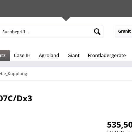
Granit
utz
Case IH
Agroland
Giant
Frontladergeräte
iebe_Kupplung
/07C/Dx3
535,50