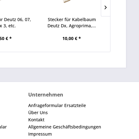
r Deutz 06, 07,
Stecker für Kabelbaum
Kotflügel fü
x 3, etc.
Deutz Dx, Agroprima,...
Starc
50 € *
10,00 € *
1.01
Unternehmen
Anfrageformular Ersatzteile
Über Uns
Kontakt
ular
Allgemeine Geschäftsbedingungen
Impressum