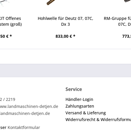
KIT Offenes
Hohlwelle für Deutz 07, 07C,
RM-Gruppe fü
stem (groß)
Dx 3
07C, D
50 € *
833,00 € *
773,
Service
2 / 2219
Händler-Login
Zahlungsarten
ww.landmaschinen-detjen.de
Versand & Lieferung
landmaschinen-detjen.de
Widerrufsrecht & Widerrufsform
nser
Kontaktformular