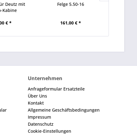
ür Deutz mit
Felge 5.50-16
Zusatzsteu
b-Kabine
Deutz 06; 
00 € *
161,00 € *
476
Unternehmen
Anfrageformular Ersatzteile
Über Uns
Kontakt
ular
Allgemeine Geschäftsbedingungen
Impressum
Datenschutz
Cookie-Einstellungen