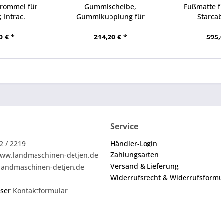
rommel für
Gummischeibe,
Fußmatte f
 Intrac.
Gummikupplung für
Starca
Frontzapfwelle...
0 € *
214,20 € *
595,
Service
2 / 2219
Händler-Login
Zahlungsarten
ww.landmaschinen-detjen.de
Versand & Lieferung
landmaschinen-detjen.de
Widerrufsrecht & Widerrufsform
nser
Kontaktformular