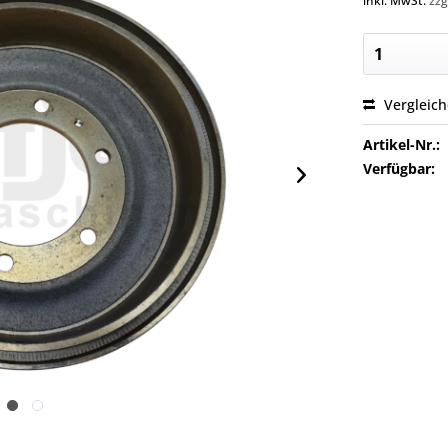
inkl. MwSt.
zzg
Vergleic
Artikel-Nr.:
Verfügbar: