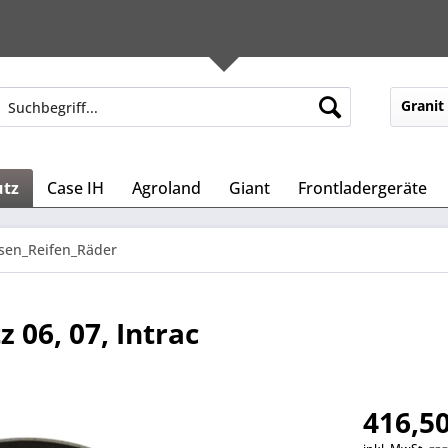
Granit
utz
Case IH
Agroland
Giant
Frontladergeräte
sen_Reifen_Räder
06, 07, Intrac
416,50