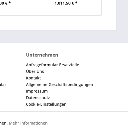
00 € *
1.011,50 € *
220
Unternehmen
Anfrageformular Ersatzteile
Über Uns
Kontakt
ular
Allgemeine Geschäftsbedingungen
Impressum
Datenschutz
Cookie-Einstellungen
nnen.
Mehr Informationen
Aktiv
gegebene Nummer dient nur zu Vergleichszwecken.