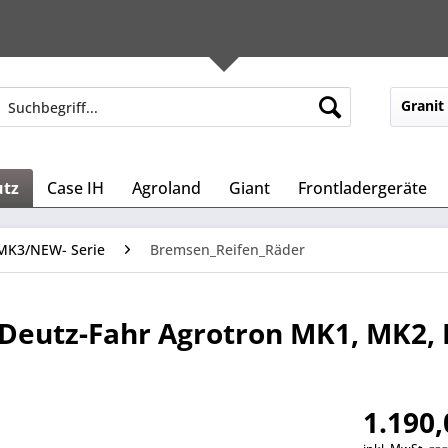
Granit
utz
Case IH
Agroland
Giant
Frontladergeräte
MK3/NEW- Serie
Bremsen_Reifen_Räder
 Deutz-Fahr Agrotron MK1, MK2,
1.190,