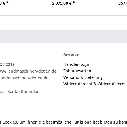
0 € *
2.975,00 € *
357,
Service
2 / 2219
Händler-Login
Zahlungsarten
ww.landmaschinen-detjen.de
Versand & Lieferung
landmaschinen-detjen.de
Widerrufsrecht & Widerrufsform
nser
Kontaktformular
 Cookies, um Ihnen die bestmögliche Funktionalität bieten zu kö
ei den angebotenen Ersatzteilen um keine Originalteile. Die an