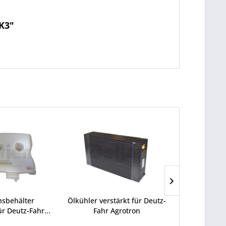
K3"
hsbehälter
Ölkühler verstärkt für Deutz-
Repar
r Deutz-Fahr...
Fahr Agrotron
Bremsbetä
F