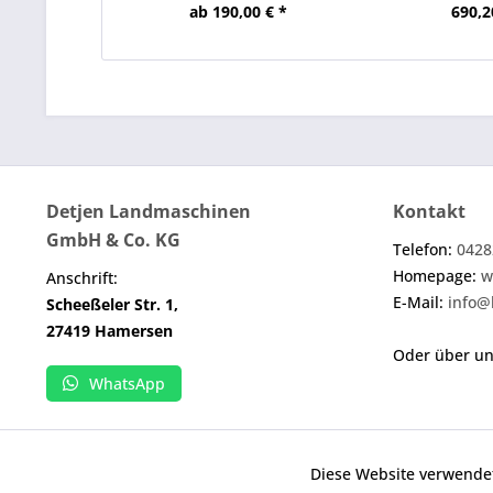
ab 190,00 € *
690,2
Detjen Landmaschinen
Kontakt
GmbH & Co. KG
Telefon:
0428
Homepage:
w
Anschrift:
E-Mail:
info@
Scheeßeler Str. 1,
27419 Hamersen
Oder über u
WhatsApp
Diese Website verwendet
Funktionale
Wenn nicht anders angegeben, handelt es sich b