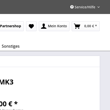
Service/Hilfe
Partnershop
Mein Konto
0,00 € *
Sonstiges
 MK3
00 € *