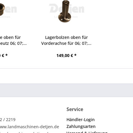
e oben für
Lagerbolzen oben für
utz 06; 07;...
Vorderachse für 06; 07;...
 € *
149,00 € *
Service
2 / 2219
Händler-Login
Zahlungsarten
ww.landmaschinen-detjen.de