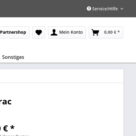
Service/Hilfe
Partnershop
Mein Konto
0,00 € *
Sonstiges
rac
 € *