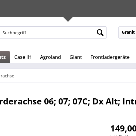
Granit
utz
Case IH
Agroland
Giant
Frontladergeräte
erachse
derachse 06; 07; 07C; Dx Alt; Int
149,00