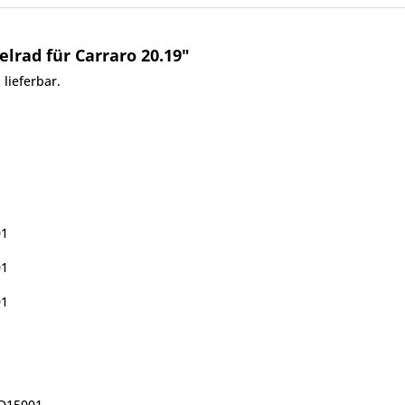
lrad für Carraro 20.19"
 lieferbar.
01
01
01
1
D15001