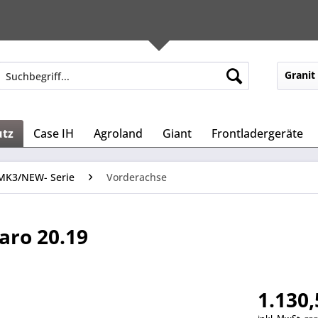
Granit
utz
Case IH
Agroland
Giant
Frontladergeräte
MK3/NEW- Serie
Vorderachse
raro 20.19
1.130,