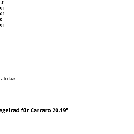
B)
001
001
0
001
- Italien
egelrad für Carraro 20.19"