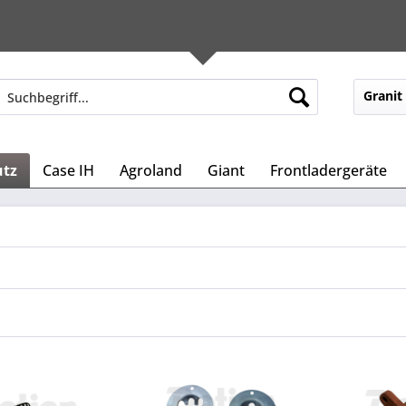
Granit
utz
Case IH
Agroland
Giant
Frontladergeräte