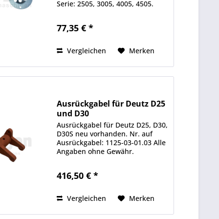
Serie: 2505, 3005, 4005, 4505.
Deutz 06-Serie: 2506, 3006, 4006,
4506. Deutz 07-Serie: 2807, 3607,
77,35 € *
4007, 4507, 4807. Alle Angaben
ohne Gewähr....
Vergleichen
Merken
Ausrückgabel für Deutz D25
und D30
Ausrückgabel für Deutz D25, D30,
D30S neu vorhanden. Nr. auf
Ausrückgabel: 1125-03-01.03 Alle
Angaben ohne Gewähr.
Informationen zum Hersteller:
Detjen Landmaschinen GmbH &
416,50 € *
Co. KG Scheeßeler Str. 1, 27419
Hamersen E-Mail:...
Vergleichen
Merken