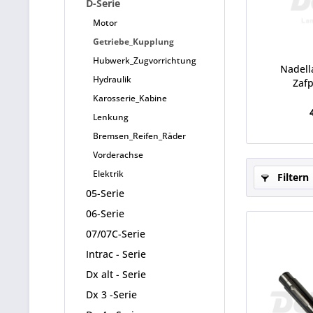
D-Serie
Motor
Getriebe_Kupplung
Hubwerk_Zugvorrichtung
Nadella
Hydraulik
Zafp
Karosserie_Kabine
Lenkung
Bremsen_Reifen_Räder
Vorderachse
Elektrik
Filtern
05-Serie
06-Serie
07/07C-Serie
Intrac - Serie
Dx alt - Serie
Dx 3 -Serie