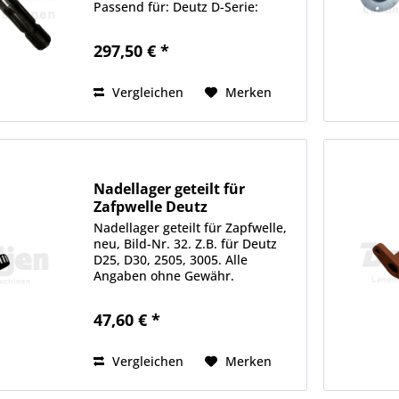
Passend für: Deutz D-Serie:
D25.2, D30, D40.2 Deutz 05-Serie:
2505, 3005, 4005, 4505, 5005. Alle
297,50 € *
Angaben ohne Gewähr.
Informationen zum Hersteller:
Detjen...
Vergleichen
Merken
Nadellager geteilt für
Zafpwelle Deutz
Nadellager geteilt für Zapfwelle,
neu, Bild-Nr. 32. Z.B. für Deutz
D25, D30, 2505, 3005. Alle
Angaben ohne Gewähr.
Informationen zum Hersteller:
Detjen Landmaschinen GmbH &
47,60 € *
Co. KG Scheeßeler Str. 1, 27419
Hamersen E-Mail:...
Vergleichen
Merken