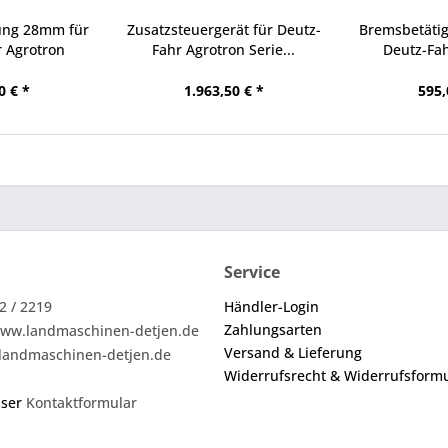
ung 28mm für
Zusatzsteuergerät für Deutz-
Bremsbetäti
 Agrotron
Fahr Agrotron Serie...
Deutz-Fah
0 € *
1.963,50 € *
595,
Service
2 / 2219
Händler-Login
Zahlungsarten
ww.landmaschinen-detjen.de
Versand & Lieferung
landmaschinen-detjen.de
Widerrufsrecht & Widerrufsform
nser
Kontaktformular