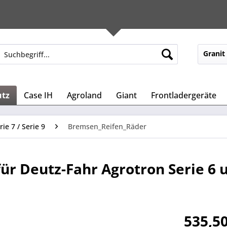
Granit
utz
Case IH
Agroland
Giant
Frontladergeräte
rie 7 / Serie 9
Bremsen_Reifen_Räder
r Deutz-Fahr Agrotron Serie 6 u
535,50