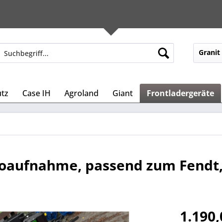
Granit
tz
Case IH
Agroland
Giant
Frontladergeräte
oaufnahme, passend zum Fendt,
1.190,