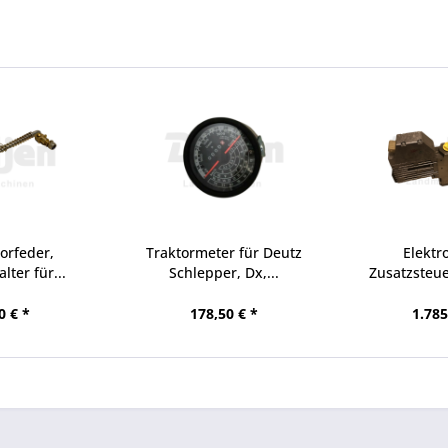
torfeder,
Traktormeter für Deutz
Elektr
ter für...
Schlepper, Dx,...
Zusatzsteue
Agro
0 € *
178,50 € *
1.785