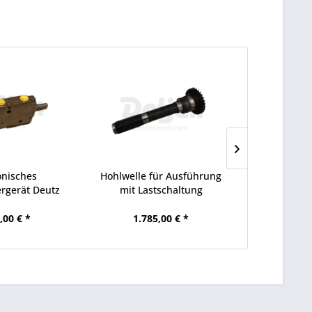
onisches
Hohlwelle für Ausführung
Antriebswel
rgerät Deutz
mit Lastschaltung
Ausfüh
tron...
,00 € *
1.785,00 € *
1.78