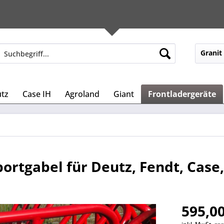
Granit
tz
Case IH
Agroland
Giant
Frontladergeräte
ortgabel für Deutz, Fendt, Case
595,00