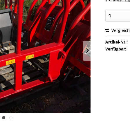
inkl. MwSt.
zzg
Vergleic
Artikel-Nr.:
Verfügbar: