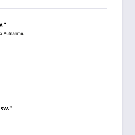
w."
uro-Aufnahme.
usw."