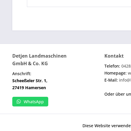
Detjen Landmaschinen
Kontakt
GmbH & Co. KG
Telefon:
0428
Homepage:
w
Anschrift:
E-Mail:
info@
Scheeßeler Str. 1,
27419 Hamersen
Oder über u
WhatsApp
Diese Website verwendet
Funktionale
Wenn nicht anders angegeben, handelt es sich b