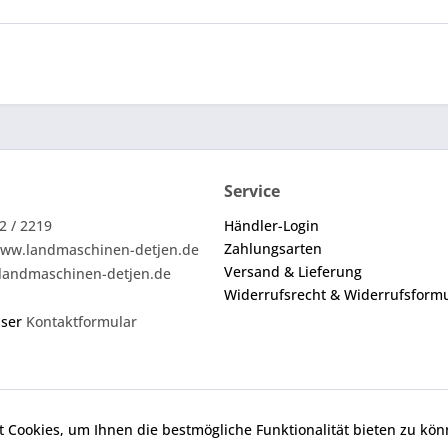
Service
2 / 2219
Händler-Login
Zahlungsarten
ww.landmaschinen-detjen.de
Versand & Lieferung
landmaschinen-detjen.de
Widerrufsrecht & Widerrufsform
nser
Kontaktformular
 Cookies, um Ihnen die bestmögliche Funktionalität bieten zu kö
ei den angebotenen Ersatzteilen um keine Originalteile. Die an