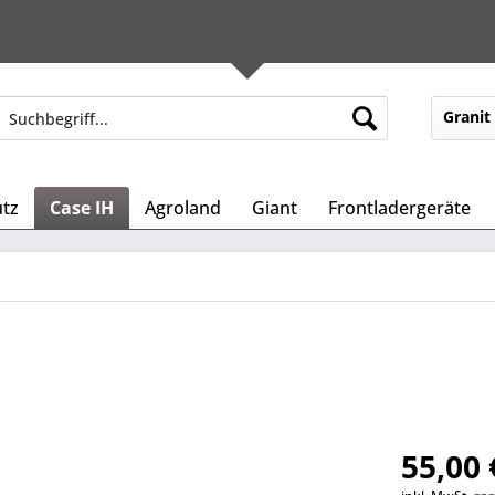
Granit
tz
Case IH
Agroland
Giant
Frontladergeräte
55,00 