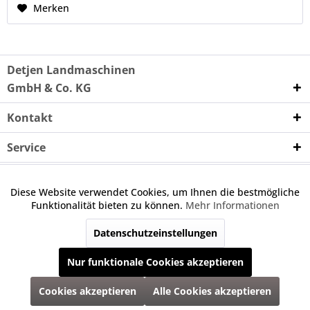
Merken
Detjen Landmaschinen
GmbH & Co. KG
Kontakt
Service
Unternehmen
Diese Website verwendet Cookies, um Ihnen die bestmögliche
Aktiv
Funktionale
Funktionalität bieten zu können.
Mehr Informationen
Wenn nicht anders angegeben, handelt es sich bei den
angebotenen Ersatzteilen um keine Originalteile. Die
Datenschutzeinstellungen
Inaktiv
Marketing
angegebene Nummer dient nur zu Vergleichszwecken.
Nur funktionale Cookies akzeptieren
Inaktiv
Tracking
* Alle Preise inkl. gesetzl. Mehrwertsteuer zzgl.
Versandkosten
und ggf.
Cookies akzeptieren
Alle Cookies akzeptieren
Nachnahmegebühren, wenn nicht anders beschrieben