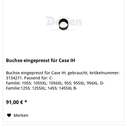
Buchse eingepresst für Case IH
Buchse eingepresst für Case IH, gebraucht, Artikelnummer:
3134271. Passend für: C-
Familie: 1055; 1055XL; 1056XL; 955; 955XL; 956XL. D-
Familie:1255; 1255XL; 1455; 1455XL B-
Familie: 644; 743; 743XL; 744; 745S; 745XL; 844; 844S; 844XL;...
91,00 € *
Merken