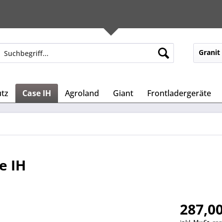
Granit
tz
Case IH
Agroland
Giant
Frontladergeräte
e IH
287,00