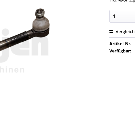
inkl. MwSt.
zzg
Vergleic
Artikel-Nr.:
Verfügbar: