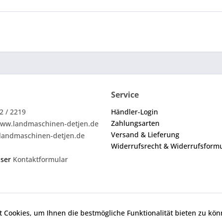
Service
2 / 2219
Händler-Login
Zahlungsarten
ww.landmaschinen-detjen.de
Versand & Lieferung
landmaschinen-detjen.de
Widerrufsrecht & Widerrufsform
nser
Kontaktformular
 Cookies, um Ihnen die bestmögliche Funktionalität bieten zu kö
ei den angebotenen Ersatzteilen um keine Originalteile. Die an