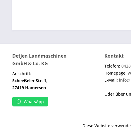
Detjen Landmaschinen
Kontakt
GmbH & Co. KG
Telefon:
0428
Homepage:
w
Anschrift:
E-Mail:
info@
Scheeßeler Str. 1,
27419 Hamersen
Oder über u
WhatsApp
Diese Website verwendet
Funktionale
Wenn nicht anders angegeben, handelt es sich b