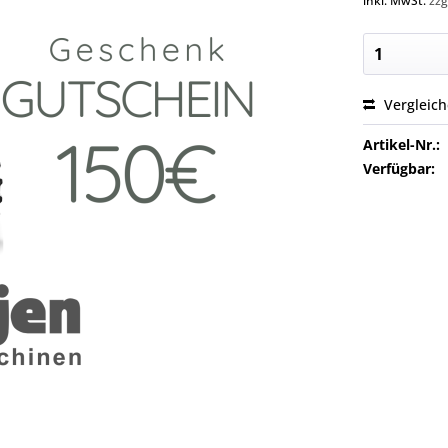
inkl. MwSt.
zzg
Vergleic
Artikel-Nr.:
Verfügbar: