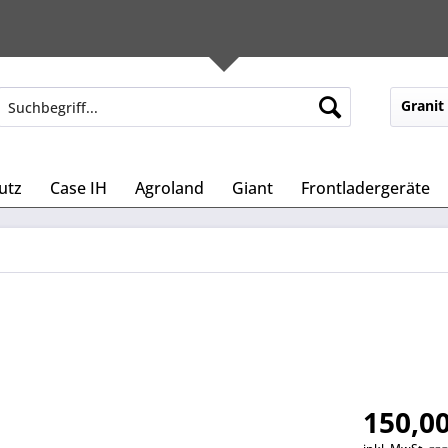
Granit
utz
Case IH
Agroland
Giant
Frontladergeräte
150,00