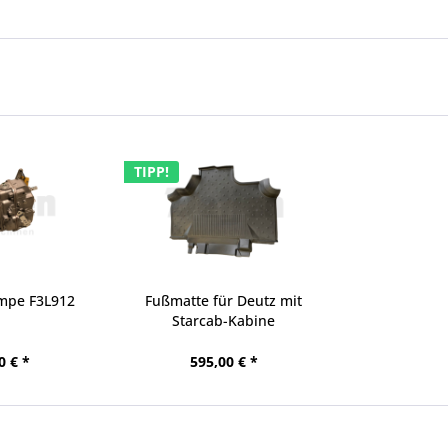
TIPP!
umpe F3L912
Fußmatte für Deutz mit
Starcab-Kabine
0 € *
595,00 € *