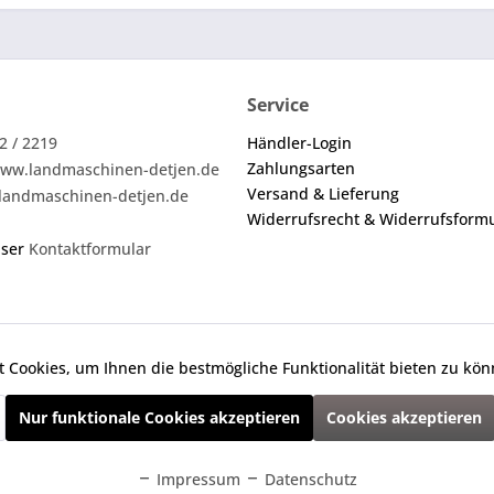
Service
2 / 2219
Händler-Login
Zahlungsarten
ww.landmaschinen-detjen.de
Versand & Lieferung
landmaschinen-detjen.de
Widerrufsrecht & Widerrufsform
nser
Kontaktformular
 Cookies, um Ihnen die bestmögliche Funktionalität bieten zu kö
ei den angebotenen Ersatzteilen um keine Originalteile. Die an
Nur funktionale Cookies akzeptieren
Cookies akzeptieren
zl. Mehrwertsteuer zzgl.
Versandkosten
und ggf. Nachnahmegebühren, wenn ni
Impressum
Datenschutz
 vorbehalten | Programmierung, Anpassung & Umsetzung
Agentur für Inter