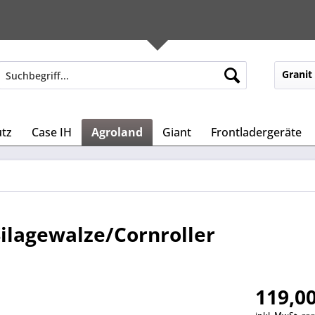
Granit
tz
Case IH
Agroland
Giant
Frontladergeräte
Silagewalze/Cornroller
119,00